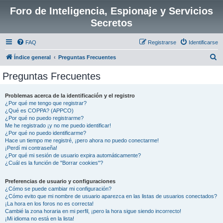
Foro de Inteligencia, Espionaje y Servicios
Secretos
FAQ
Registrarse
Identificarse
B
Índice general
Preguntas Frecuentes
u
Preguntas Frecuentes
s
c
Problemas acerca de la identificación y el registro
¿Por qué me tengo que registrar?
a
¿Qué es COPPA? (APPCO)
r
¿Por qué no puedo registrarme?
Me he registrado ¡y no me puedo identificar!
¿Por qué no puedo identificarme?
Hace un tiempo me registré, ¡pero ahora no puedo conectarme!
¡Perdí mi contraseña!
¿Por qué mi sesión de usuario expira automáticamente?
¿Cuál es la función de "Borrar cookies"?
Preferencias de usuario y configuraciones
¿Cómo se puede cambiar mi configuración?
¿Cómo evito que mi nombre de usuario aparezca en las listas de usuarios conectados?
¡La hora en los foros no es correcta!
Cambié la zona horaria en mi perfil, ¡pero la hora sigue siendo incorrecto!
¡Mi idioma no está en la lista!