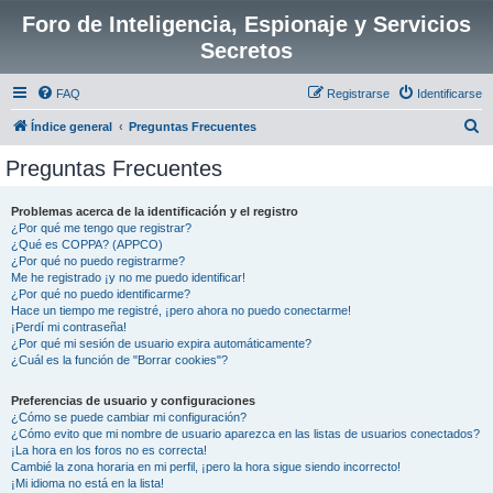
Foro de Inteligencia, Espionaje y Servicios
Secretos
FAQ
Registrarse
Identificarse
B
Índice general
Preguntas Frecuentes
u
Preguntas Frecuentes
s
c
Problemas acerca de la identificación y el registro
¿Por qué me tengo que registrar?
a
¿Qué es COPPA? (APPCO)
r
¿Por qué no puedo registrarme?
Me he registrado ¡y no me puedo identificar!
¿Por qué no puedo identificarme?
Hace un tiempo me registré, ¡pero ahora no puedo conectarme!
¡Perdí mi contraseña!
¿Por qué mi sesión de usuario expira automáticamente?
¿Cuál es la función de "Borrar cookies"?
Preferencias de usuario y configuraciones
¿Cómo se puede cambiar mi configuración?
¿Cómo evito que mi nombre de usuario aparezca en las listas de usuarios conectados?
¡La hora en los foros no es correcta!
Cambié la zona horaria en mi perfil, ¡pero la hora sigue siendo incorrecto!
¡Mi idioma no está en la lista!