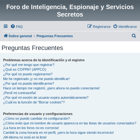
Foro de Inteligencia, Espionaje y Servicios
Secretos
FAQ
Registrarse
Identificarse
B
Índice general
Preguntas Frecuentes
u
Preguntas Frecuentes
s
c
Problemas acerca de la identificación y el registro
¿Por qué me tengo que registrar?
a
¿Qué es COPPA? (APPCO)
r
¿Por qué no puedo registrarme?
Me he registrado ¡y no me puedo identificar!
¿Por qué no puedo identificarme?
Hace un tiempo me registré, ¡pero ahora no puedo conectarme!
¡Perdí mi contraseña!
¿Por qué mi sesión de usuario expira automáticamente?
¿Cuál es la función de "Borrar cookies"?
Preferencias de usuario y configuraciones
¿Cómo se puede cambiar mi configuración?
¿Cómo evito que mi nombre de usuario aparezca en las listas de usuarios conectados?
¡La hora en los foros no es correcta!
Cambié la zona horaria en mi perfil, ¡pero la hora sigue siendo incorrecto!
¡Mi idioma no está en la lista!