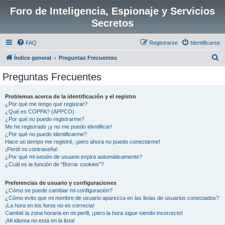
Foro de Inteligencia, Espionaje y Servicios
Secretos
FAQ
Registrarse
Identificarse
B
Índice general
Preguntas Frecuentes
u
Preguntas Frecuentes
s
c
Problemas acerca de la identificación y el registro
¿Por qué me tengo que registrar?
a
¿Qué es COPPA? (APPCO)
r
¿Por qué no puedo registrarme?
Me he registrado ¡y no me puedo identificar!
¿Por qué no puedo identificarme?
Hace un tiempo me registré, ¡pero ahora no puedo conectarme!
¡Perdí mi contraseña!
¿Por qué mi sesión de usuario expira automáticamente?
¿Cuál es la función de "Borrar cookies"?
Preferencias de usuario y configuraciones
¿Cómo se puede cambiar mi configuración?
¿Cómo evito que mi nombre de usuario aparezca en las listas de usuarios conectados?
¡La hora en los foros no es correcta!
Cambié la zona horaria en mi perfil, ¡pero la hora sigue siendo incorrecto!
¡Mi idioma no está en la lista!