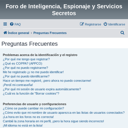
Foro de Inteligencia, Espionaje y Servicios
Secretos
FAQ
Registrarse
Identificarse
B
Índice general
Preguntas Frecuentes
u
Preguntas Frecuentes
s
c
Problemas acerca de la identificación y el registro
¿Por qué me tengo que registrar?
a
¿Qué es COPPA? (APPCO)
r
¿Por qué no puedo registrarme?
Me he registrado ¡y no me puedo identificar!
¿Por qué no puedo identificarme?
Hace un tiempo me registré, ¡pero ahora no puedo conectarme!
¡Perdí mi contraseña!
¿Por qué mi sesión de usuario expira automáticamente?
¿Cuál es la función de "Borrar cookies"?
Preferencias de usuario y configuraciones
¿Cómo se puede cambiar mi configuración?
¿Cómo evito que mi nombre de usuario aparezca en las listas de usuarios conectados?
¡La hora en los foros no es correcta!
Cambié la zona horaria en mi perfil, ¡pero la hora sigue siendo incorrecto!
¡Mi idioma no está en la lista!