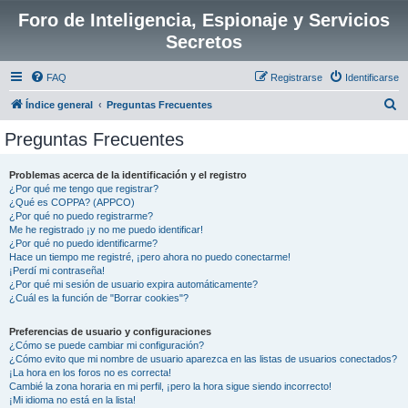
Foro de Inteligencia, Espionaje y Servicios
Secretos
FAQ
Registrarse
Identificarse
B
Índice general
Preguntas Frecuentes
u
Preguntas Frecuentes
s
c
Problemas acerca de la identificación y el registro
¿Por qué me tengo que registrar?
a
¿Qué es COPPA? (APPCO)
r
¿Por qué no puedo registrarme?
Me he registrado ¡y no me puedo identificar!
¿Por qué no puedo identificarme?
Hace un tiempo me registré, ¡pero ahora no puedo conectarme!
¡Perdí mi contraseña!
¿Por qué mi sesión de usuario expira automáticamente?
¿Cuál es la función de "Borrar cookies"?
Preferencias de usuario y configuraciones
¿Cómo se puede cambiar mi configuración?
¿Cómo evito que mi nombre de usuario aparezca en las listas de usuarios conectados?
¡La hora en los foros no es correcta!
Cambié la zona horaria en mi perfil, ¡pero la hora sigue siendo incorrecto!
¡Mi idioma no está en la lista!