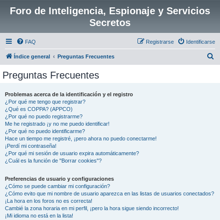
Foro de Inteligencia, Espionaje y Servicios
Secretos
FAQ
Registrarse
Identificarse
B
Índice general
Preguntas Frecuentes
u
Preguntas Frecuentes
s
c
Problemas acerca de la identificación y el registro
¿Por qué me tengo que registrar?
a
¿Qué es COPPA? (APPCO)
r
¿Por qué no puedo registrarme?
Me he registrado ¡y no me puedo identificar!
¿Por qué no puedo identificarme?
Hace un tiempo me registré, ¡pero ahora no puedo conectarme!
¡Perdí mi contraseña!
¿Por qué mi sesión de usuario expira automáticamente?
¿Cuál es la función de "Borrar cookies"?
Preferencias de usuario y configuraciones
¿Cómo se puede cambiar mi configuración?
¿Cómo evito que mi nombre de usuario aparezca en las listas de usuarios conectados?
¡La hora en los foros no es correcta!
Cambié la zona horaria en mi perfil, ¡pero la hora sigue siendo incorrecto!
¡Mi idioma no está en la lista!