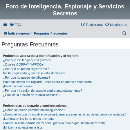
Foro de Inteligencia, Espionaje y Servicios
Secretos
FAQ
Registrarse
Identificarse
B
Índice general
Preguntas Frecuentes
u
Preguntas Frecuentes
s
c
Problemas acerca de la identificación y el registro
¿Por qué me tengo que registrar?
a
¿Qué es COPPA? (APPCO)
r
¿Por qué no puedo registrarme?
Me he registrado ¡y no me puedo identificar!
¿Por qué no puedo identificarme?
Hace un tiempo me registré, ¡pero ahora no puedo conectarme!
¡Perdí mi contraseña!
¿Por qué mi sesión de usuario expira automáticamente?
¿Cuál es la función de "Borrar cookies"?
Preferencias de usuario y configuraciones
¿Cómo se puede cambiar mi configuración?
¿Cómo evito que mi nombre de usuario aparezca en las listas de usuarios conectados?
¡La hora en los foros no es correcta!
Cambié la zona horaria en mi perfil, ¡pero la hora sigue siendo incorrecto!
¡Mi idioma no está en la lista!