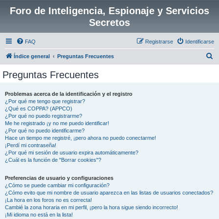
Foro de Inteligencia, Espionaje y Servicios
Secretos
FAQ
Registrarse
Identificarse
B
Índice general
Preguntas Frecuentes
u
Preguntas Frecuentes
s
c
Problemas acerca de la identificación y el registro
¿Por qué me tengo que registrar?
a
¿Qué es COPPA? (APPCO)
r
¿Por qué no puedo registrarme?
Me he registrado ¡y no me puedo identificar!
¿Por qué no puedo identificarme?
Hace un tiempo me registré, ¡pero ahora no puedo conectarme!
¡Perdí mi contraseña!
¿Por qué mi sesión de usuario expira automáticamente?
¿Cuál es la función de "Borrar cookies"?
Preferencias de usuario y configuraciones
¿Cómo se puede cambiar mi configuración?
¿Cómo evito que mi nombre de usuario aparezca en las listas de usuarios conectados?
¡La hora en los foros no es correcta!
Cambié la zona horaria en mi perfil, ¡pero la hora sigue siendo incorrecto!
¡Mi idioma no está en la lista!