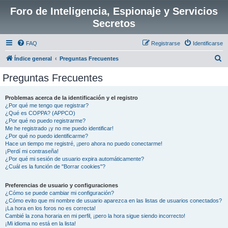
Foro de Inteligencia, Espionaje y Servicios
Secretos
FAQ
Registrarse
Identificarse
B
Índice general
Preguntas Frecuentes
u
Preguntas Frecuentes
s
c
Problemas acerca de la identificación y el registro
¿Por qué me tengo que registrar?
a
¿Qué es COPPA? (APPCO)
r
¿Por qué no puedo registrarme?
Me he registrado ¡y no me puedo identificar!
¿Por qué no puedo identificarme?
Hace un tiempo me registré, ¡pero ahora no puedo conectarme!
¡Perdí mi contraseña!
¿Por qué mi sesión de usuario expira automáticamente?
¿Cuál es la función de "Borrar cookies"?
Preferencias de usuario y configuraciones
¿Cómo se puede cambiar mi configuración?
¿Cómo evito que mi nombre de usuario aparezca en las listas de usuarios conectados?
¡La hora en los foros no es correcta!
Cambié la zona horaria en mi perfil, ¡pero la hora sigue siendo incorrecto!
¡Mi idioma no está en la lista!