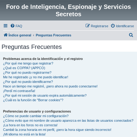
Foro de Inteligencia, Espionaje y Servicios
Secretos
FAQ
Registrarse
Identificarse
B
Índice general
Preguntas Frecuentes
u
Preguntas Frecuentes
s
c
Problemas acerca de la identificación y el registro
¿Por qué me tengo que registrar?
a
¿Qué es COPPA? (APPCO)
r
¿Por qué no puedo registrarme?
Me he registrado ¡y no me puedo identificar!
¿Por qué no puedo identificarme?
Hace un tiempo me registré, ¡pero ahora no puedo conectarme!
¡Perdí mi contraseña!
¿Por qué mi sesión de usuario expira automáticamente?
¿Cuál es la función de "Borrar cookies"?
Preferencias de usuario y configuraciones
¿Cómo se puede cambiar mi configuración?
¿Cómo evito que mi nombre de usuario aparezca en las listas de usuarios conectados?
¡La hora en los foros no es correcta!
Cambié la zona horaria en mi perfil, ¡pero la hora sigue siendo incorrecto!
¡Mi idioma no está en la lista!