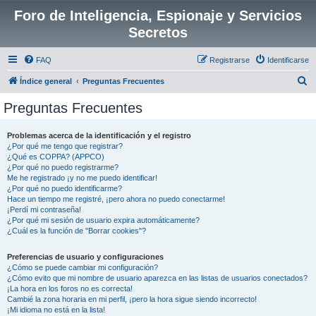
Foro de Inteligencia, Espionaje y Servicios
Secretos
FAQ
Registrarse
Identificarse
B
Índice general
Preguntas Frecuentes
u
Preguntas Frecuentes
s
c
Problemas acerca de la identificación y el registro
¿Por qué me tengo que registrar?
a
¿Qué es COPPA? (APPCO)
r
¿Por qué no puedo registrarme?
Me he registrado ¡y no me puedo identificar!
¿Por qué no puedo identificarme?
Hace un tiempo me registré, ¡pero ahora no puedo conectarme!
¡Perdí mi contraseña!
¿Por qué mi sesión de usuario expira automáticamente?
¿Cuál es la función de "Borrar cookies"?
Preferencias de usuario y configuraciones
¿Cómo se puede cambiar mi configuración?
¿Cómo evito que mi nombre de usuario aparezca en las listas de usuarios conectados?
¡La hora en los foros no es correcta!
Cambié la zona horaria en mi perfil, ¡pero la hora sigue siendo incorrecto!
¡Mi idioma no está en la lista!