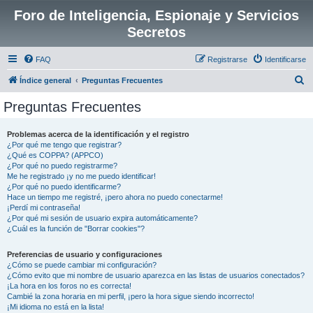
Foro de Inteligencia, Espionaje y Servicios
Secretos
FAQ
Registrarse
Identificarse
B
Índice general
Preguntas Frecuentes
u
Preguntas Frecuentes
s
c
Problemas acerca de la identificación y el registro
¿Por qué me tengo que registrar?
a
¿Qué es COPPA? (APPCO)
r
¿Por qué no puedo registrarme?
Me he registrado ¡y no me puedo identificar!
¿Por qué no puedo identificarme?
Hace un tiempo me registré, ¡pero ahora no puedo conectarme!
¡Perdí mi contraseña!
¿Por qué mi sesión de usuario expira automáticamente?
¿Cuál es la función de "Borrar cookies"?
Preferencias de usuario y configuraciones
¿Cómo se puede cambiar mi configuración?
¿Cómo evito que mi nombre de usuario aparezca en las listas de usuarios conectados?
¡La hora en los foros no es correcta!
Cambié la zona horaria en mi perfil, ¡pero la hora sigue siendo incorrecto!
¡Mi idioma no está en la lista!