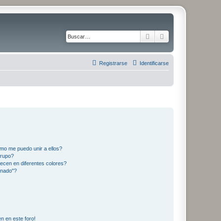
Buscar
Búsqueda avanza
Registrarse
Identificarse
mo me puedo unir a ellos?
Grupo?
ecen en diferentes colores?
inado"?
n en este foro!