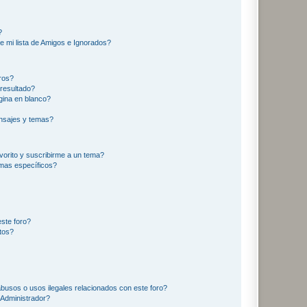
?
e mi lista de Amigos e Ignorados?
ros?
resultado?
ina en blanco?
nsajes y temas?
vorito y suscribirme a un tema?
emas específicos?
ste foro?
tos?
busos o usos ilegales relacionados con este foro?
Administrador?