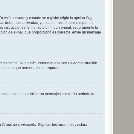
O) está activado y cuando se registró eligió la opción
Soy
tas deben ser activadas, ya sea por usted mismo o por La
 las instrucciones. Si no recibió ningún e-mail, seguramente la
rección de e-mail que proporcionó es correcta, envíe un mensaje
rrectamente. Si lo están, comuníquese con La Administración
n, por lo que necesitaría ser reparado.
usuarios que no publicaron mensajes por cierto periodo de
en
Olvidé mi contraseña
. Siga las instrucciones y estará