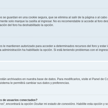
os se guardan en una cookie segura, que se elimina al salir de la página o al cab
ente solo marque la casilla al ingresar. No es recomendable si accede al foro des
tración del foro ha deshabilitado la opción.
les le mantienen autorizado para acceder a determinados recursos del foro y estar
 la administración ha habilitado la opción. Si está teniendo problemas con el ingres
 están archivados en nuestra base de datos. Para modificarlos, visite el Panel de 
 sistema le permitirá cambiar sus datos y preferencias.
as de usuarios conectados?
os", encontrará la opción
Ocultar mi estado de conexións
. Habilite esta opción y 