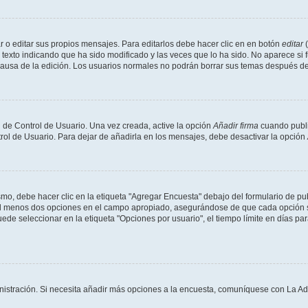
 o editar sus propios mensajes. Para editarlos debe hacer clic en en botón
editar
(
texto indicando que ha sido modificado y las veces que lo ha sido. No aparece si 
a causa de la edición. Los usuarios normales no podrán borrar sus temas después 
 de Control de Usuario. Una vez creada, active la opción
Añadir firma
cuando publi
trol de Usuario. Para dejar de añadirla en los mensajes, debe desactivar la opción
o, debe hacer clic en la etiqueta "Agregar Encuesta" debajo del formulario de publi
 al menos dos opciones en el campo apropiado, asegurándose de que cada opción se
 seleccionar en la etiqueta "Opciones por usuario", el tiempo límite en días para 
inistración. Si necesita añadir más opciones a la encuesta, comuníquese con La Ad