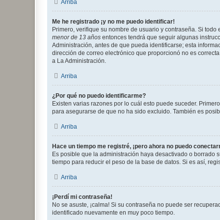
Arriba
Me he registrado ¡y no me puedo identificar!
Primero, verifique su nombre de usuario y contraseña. Si todo e
menor de 13 años
entonces tendrá que seguir algunas instrucc
Administración, antes de que pueda identificarse; esta informaci
dirección de correo electrónico que proporcionó no es correcta 
a La Administración.
Arriba
¿Por qué no puedo identificarme?
Existen varias razones por lo cuál esto puede suceder. Primer
para asegurarse de que no ha sido excluido. También es posible
Arriba
Hace un tiempo me registré, ¡pero ahora no puedo conecta
Es posible que la administración haya desactivado o borrado 
tiempo para reducir el peso de la base de datos. Si es así, regi
Arriba
¡Perdí mi contraseña!
No se asuste, ¡calma! Si su contraseña no puede ser recuperada
identificado nuevamente en muy poco tiempo.