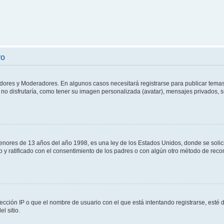
ro
adores y Moderadores. En algunos casos necesitará registrarse para publicar temas
no disfrutaría, como tener su imagen personalizada (avatar), mensajes privados, s
res de 13 años del año 1998, es una ley de los Estados Unidos, donde se solicita 
to y ratificado con el consentimiento de los padres o con algún otro método de rec
ección IP o que el nombre de usuario con el que está intentando registrarse, esté 
l sitio.