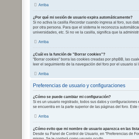
Arriba
¿Por qué mi sesión de usuario expira automáticamente?
Si no activa la casilla
Recordar
cuando ingresa al foro, sus dat
por otra persona. Para que el sistema le reconozca automáticam
universidades, etc. Si no ve la casilla, significa que la adminis
Arriba
¿Cuál es la función de "Borrar cookies"?
"Borrar cookies" borra las cookies creadas por phpBB, las cua
leer el seguimiento de la navegación del foro por el usuario si
Arriba
Preferencias de usuario y configuraciones
¿Cómo se puede cambiar mi configuración?
Si es un usuario registrado, todos sus datos y configuraciones
se encuentra en la parte superior de las páginas del foro. Este
Arriba
¿Cómo evito que mi nombre de usuario aparezca en las list
Desde su Panel de Control de Usuario, en "Preferencias de For
mismo. Se le contará como usuario oculto.