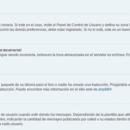
horaria. Si este es el caso, visite el Panel de Control de Usuario y defina su zona
 como las demás preferencias, debe estar registrado. Si no lo está, este es un bu
do incorrecto!
 sigue siendo incorrecta, entonces la hora almacenada en el servidor es errónea. P
 paquete de su idioma para el foro o nadie ha creado una traducción. Pregúntele a
 traducción. Puede encontrar más información en el sitio web de
phpBB
®
suario cuando esté viendo los mensajes. Dependiendo de la plantilla que utilice
ntos, indicando la cantidad de mensajes publicados por usted o su estatus dentro
a cada usuario.