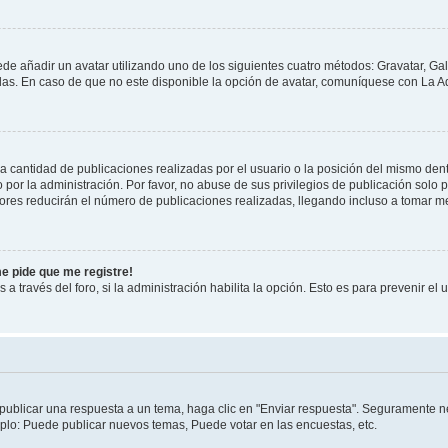
ede añadir un avatar utilizando uno de los siguientes cuatro métodos: Gravatar, Ga
s. En caso de que no este disponible la opción de avatar, comuníquese con La Ad
cantidad de publicaciones realizadas por el usuario o la posición del mismo dentr
r la administración. Por favor, no abuse de sus privilegios de publicación solo p
ores reducirán el número de publicaciones realizadas, llegando incluso a tomar me
me pide que me registre!
 a través del foro, si la administración habilita la opción. Esto es para prevenir e
publicar una respuesta a un tema, haga clic en "Enviar respuesta". Seguramente ne
mplo: Puede publicar nuevos temas, Puede votar en las encuestas, etc.