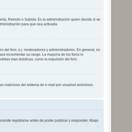
lería, Remoto o Subida. Es la administración quien decide si se
ministración para que sea activada.
o del foro, e.j. moderadores y administradores. En general, no
ara incrementar su rango. La mayoría de los foros lo
didas mas drásticas, como la expulsión del foro.
l uso malicioso del sistema de e-mail por usuarios anónimos.
cesite registrarse antes de poder publicar y responder. Abajo