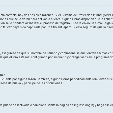
stá correcto, hay dos posibles razones. Si el Sistema de Protección Infantil (APPC
iones que se le darán para activar la cuenta. Algunos foros disponen que las cuen
ón se le brindará al finalizar el proceso de registro. Si se le envió un e-mail, siga
o tal vez haya sido capturada por un filtro anti-spam. Si está seguro de que la di
o, asegúrese de que su nombre de usuario y contraseña se encuentren escritos co
 que el foro esté mal configurado por su dueño y/o tenga fallos en la programació
rme!
su cuenta por alguna razón. También, algunos foros periódicamente remueven sus 
strese de nuevo y participe de las discuciones.
 puede desactivarla o cambiarla. Visite la página de ingreso (login) y haga clic 