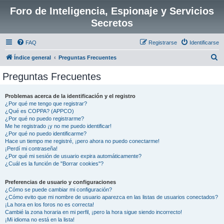
Foro de Inteligencia, Espionaje y Servicios
Secretos
FAQ
Registrarse
Identificarse
B
Índice general
Preguntas Frecuentes
u
Preguntas Frecuentes
s
c
Problemas acerca de la identificación y el registro
¿Por qué me tengo que registrar?
a
¿Qué es COPPA? (APPCO)
r
¿Por qué no puedo registrarme?
Me he registrado ¡y no me puedo identificar!
¿Por qué no puedo identificarme?
Hace un tiempo me registré, ¡pero ahora no puedo conectarme!
¡Perdí mi contraseña!
¿Por qué mi sesión de usuario expira automáticamente?
¿Cuál es la función de "Borrar cookies"?
Preferencias de usuario y configuraciones
¿Cómo se puede cambiar mi configuración?
¿Cómo evito que mi nombre de usuario aparezca en las listas de usuarios conectados?
¡La hora en los foros no es correcta!
Cambié la zona horaria en mi perfil, ¡pero la hora sigue siendo incorrecto!
¡Mi idioma no está en la lista!