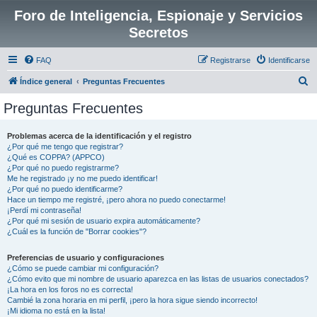
Foro de Inteligencia, Espionaje y Servicios
Secretos
FAQ
Registrarse
Identificarse
B
Índice general
Preguntas Frecuentes
u
Preguntas Frecuentes
s
c
Problemas acerca de la identificación y el registro
¿Por qué me tengo que registrar?
a
¿Qué es COPPA? (APPCO)
r
¿Por qué no puedo registrarme?
Me he registrado ¡y no me puedo identificar!
¿Por qué no puedo identificarme?
Hace un tiempo me registré, ¡pero ahora no puedo conectarme!
¡Perdí mi contraseña!
¿Por qué mi sesión de usuario expira automáticamente?
¿Cuál es la función de "Borrar cookies"?
Preferencias de usuario y configuraciones
¿Cómo se puede cambiar mi configuración?
¿Cómo evito que mi nombre de usuario aparezca en las listas de usuarios conectados?
¡La hora en los foros no es correcta!
Cambié la zona horaria en mi perfil, ¡pero la hora sigue siendo incorrecto!
¡Mi idioma no está en la lista!