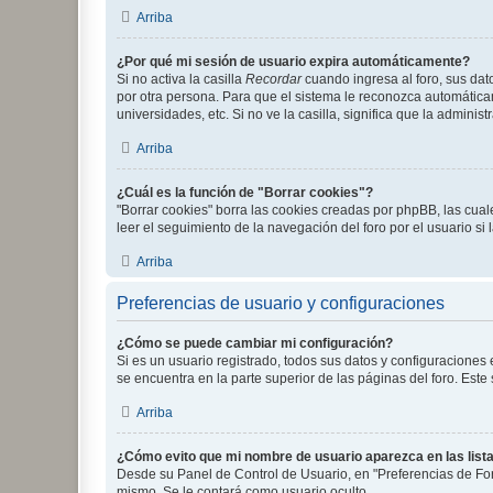
Arriba
¿Por qué mi sesión de usuario expira automáticamente?
Si no activa la casilla
Recordar
cuando ingresa al foro, sus dat
por otra persona. Para que el sistema le reconozca automáticam
universidades, etc. Si no ve la casilla, significa que la adminis
Arriba
¿Cuál es la función de "Borrar cookies"?
"Borrar cookies" borra las cookies creadas por phpBB, las cua
leer el seguimiento de la navegación del foro por el usuario si
Arriba
Preferencias de usuario y configuraciones
¿Cómo se puede cambiar mi configuración?
Si es un usuario registrado, todos sus datos y configuraciones
se encuentra en la parte superior de las páginas del foro. Este
Arriba
¿Cómo evito que mi nombre de usuario aparezca en las list
Desde su Panel de Control de Usuario, en "Preferencias de For
mismo. Se le contará como usuario oculto.