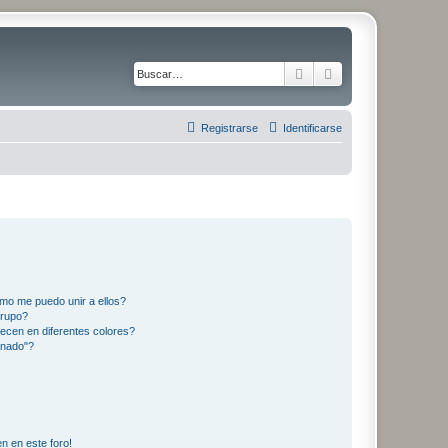
Buscar
Búsqueda avanza
Registrarse
Identificarse
mo me puedo unir a ellos?
Grupo?
ecen en diferentes colores?
inado"?
n en este foro!