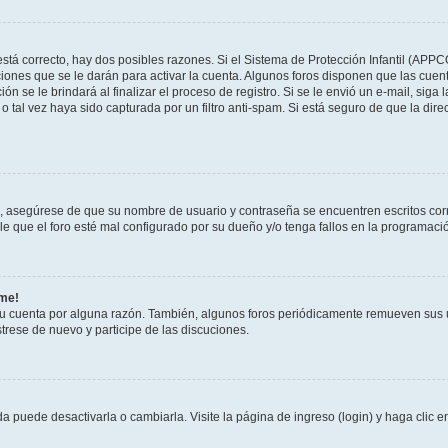
stá correcto, hay dos posibles razones. Si el Sistema de Protección Infantil (APPC
iones que se le darán para activar la cuenta. Algunos foros disponen que las cuen
ón se le brindará al finalizar el proceso de registro. Si se le envió un e-mail, siga
o tal vez haya sido capturada por un filtro anti-spam. Si está seguro de que la di
o, asegúrese de que su nombre de usuario y contraseña se encuentren escritos co
 que el foro esté mal configurado por su dueño y/o tenga fallos en la programació
rme!
su cuenta por alguna razón. También, algunos foros periódicamente remueven sus 
strese de nuevo y participe de las discuciones.
 puede desactivarla o cambiarla. Visite la página de ingreso (login) y haga clic 