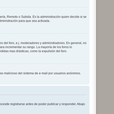
lería, Remoto o Subida. Es la administración quien decide si se
ministración para que sea activada.
o del foro, e.j. moderadores y administradores. En general, no
ara incrementar su rango. La mayoría de los foros lo
didas mas drásticas, como la expulsión del foro.
l uso malicioso del sistema de e-mail por usuarios anónimos.
cesite registrarse antes de poder publicar y responder. Abajo