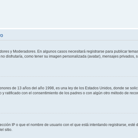
ro
adores y Moderadores. En algunos casos necesitará registrarse para publicar temas
no disfrutaría, como tener su imagen personalizada (avatar), mensajes privados, s
res de 13 años del año 1998, es una ley de los Estados Unidos, donde se solicita 
to y ratificado con el consentimiento de los padres o con algún otro método de rec
ección IP o que el nombre de usuario con el que está intentando registrarse, esté 
l sitio.