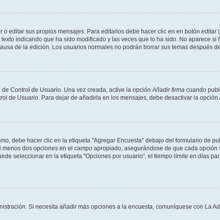
 o editar sus propios mensajes. Para editarlos debe hacer clic en en botón
editar
(
texto indicando que ha sido modificado y las veces que lo ha sido. No aparece si 
a causa de la edición. Los usuarios normales no podrán borrar sus temas después 
 de Control de Usuario. Una vez creada, active la opción
Añadir firma
cuando publi
trol de Usuario. Para dejar de añadirla en los mensajes, debe desactivar la opción
o, debe hacer clic en la etiqueta "Agregar Encuesta" debajo del formulario de publi
 al menos dos opciones en el campo apropiado, asegurándose de que cada opción se
 seleccionar en la etiqueta "Opciones por usuario", el tiempo límite en días para 
inistración. Si necesita añadir más opciones a la encuesta, comuníquese con La Ad