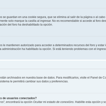
os se guardan en una cookie segura, que se elimina al salir de la página o al cab
ente solo marque la casilla al ingresar. No es recomendable si accede al foro des
tración del foro ha deshabilitado la opción.
les le mantienen autorizado para acceder a determinados recursos del foro y estar
 la administración ha habilitado la opción. Si está teniendo problemas con el ingres
 están archivados en nuestra base de datos. Para modificarlos, visite el Panel de 
 sistema le permitirá cambiar sus datos y preferencias.
as de usuarios conectados?
os", encontrará la opción
Ocultar mi estado de conexións
. Habilite esta opción y 