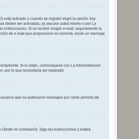
O) está activado y cuando se registró eligió la opción
Soy
tas deben ser activadas, ya sea por usted mismo o por La
 las instrucciones. Si no recibió ningún e-mail, seguramente la
rección de e-mail que proporcionó es correcta, envíe un mensaje
rrectamente. Si lo están, comuníquese con La Administración
n, por lo que necesitaría ser reparado.
usuarios que no publicaron mensajes por cierto periodo de
en
Olvidé mi contraseña
. Siga las instrucciones y estará