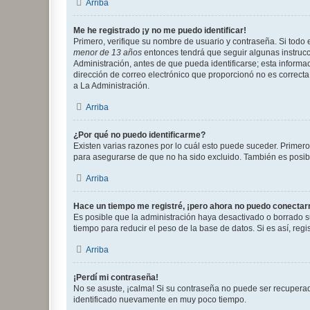
Arriba
Me he registrado ¡y no me puedo identificar!
Primero, verifique su nombre de usuario y contraseña. Si todo e
menor de 13 años
entonces tendrá que seguir algunas instrucc
Administración, antes de que pueda identificarse; esta informaci
dirección de correo electrónico que proporcionó no es correcta 
a La Administración.
Arriba
¿Por qué no puedo identificarme?
Existen varias razones por lo cuál esto puede suceder. Primer
para asegurarse de que no ha sido excluido. También es posible
Arriba
Hace un tiempo me registré, ¡pero ahora no puedo conecta
Es posible que la administración haya desactivado o borrado 
tiempo para reducir el peso de la base de datos. Si es así, regi
Arriba
¡Perdí mi contraseña!
No se asuste, ¡calma! Si su contraseña no puede ser recuperada
identificado nuevamente en muy poco tiempo.