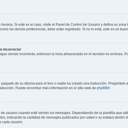
horaria. Si este es el caso, visite el Panel de Control de Usuario y defina su zona
 como las demás preferencias, debe estar registrado. Si no lo está, este es un bu
do incorrecto!
 sigue siendo incorrecta, entonces la hora almacenada en el servidor es errónea. P
 paquete de su idioma para el foro o nadie ha creado una traducción. Pregúntele a
 traducción. Puede encontrar más información en el sitio web de
phpBB
®
suario cuando esté viendo los mensajes. Dependiendo de la plantilla que utilice
ntos, indicando la cantidad de mensajes publicados por usted o su estatus dentro
a cada usuario.