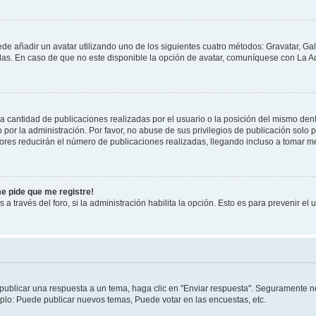
ede añadir un avatar utilizando uno de los siguientes cuatro métodos: Gravatar, Ga
s. En caso de que no este disponible la opción de avatar, comuníquese con La Ad
cantidad de publicaciones realizadas por el usuario o la posición del mismo dentr
r la administración. Por favor, no abuse de sus privilegios de publicación solo p
ores reducirán el número de publicaciones realizadas, llegando incluso a tomar me
me pide que me registre!
 a través del foro, si la administración habilita la opción. Esto es para prevenir e
publicar una respuesta a un tema, haga clic en "Enviar respuesta". Seguramente ne
mplo: Puede publicar nuevos temas, Puede votar en las encuestas, etc.