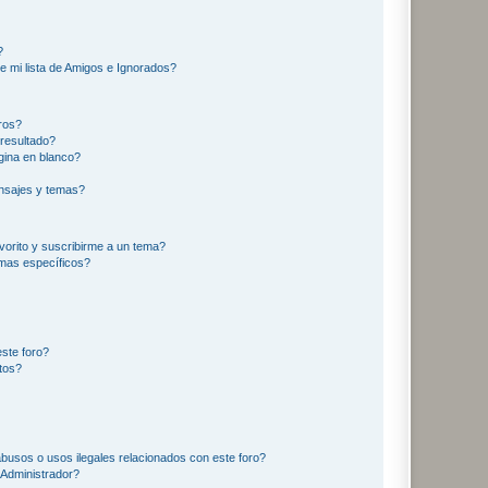
?
e mi lista de Amigos e Ignorados?
ros?
resultado?
ina en blanco?
nsajes y temas?
vorito y suscribirme a un tema?
emas específicos?
ste foro?
tos?
busos o usos ilegales relacionados con este foro?
Administrador?