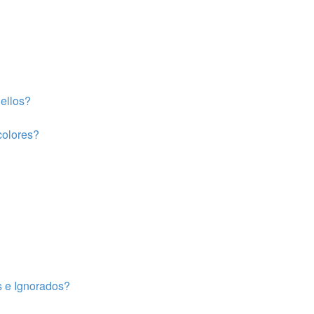
ellos?
colores?
s e Ignorados?