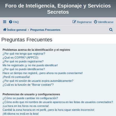
Foro de Inteligencia, Espionaje y Servicios
Secretos
FAQ
Registrarse
Identificarse
B
Índice general
Preguntas Frecuentes
u
Preguntas Frecuentes
s
c
Problemas acerca de la identificación y el registro
¿Por qué me tengo que registrar?
a
¿Qué es COPPA? (APPCO)
r
¿Por qué no puedo registrarme?
Me he registrado ¡y no me puedo identificar!
¿Por qué no puedo identificarme?
Hace un tiempo me registré, ¡pero ahora no puedo conectarme!
¡Perdí mi contraseña!
¿Por qué mi sesión de usuario expira automáticamente?
¿Cuál es la función de "Borrar cookies"?
Preferencias de usuario y configuraciones
¿Cómo se puede cambiar mi configuración?
¿Cómo evito que mi nombre de usuario aparezca en las listas de usuarios conectados?
¡La hora en los foros no es correcta!
Cambié la zona horaria en mi perfil, ¡pero la hora sigue siendo incorrecto!
¡Mi idioma no está en la lista!