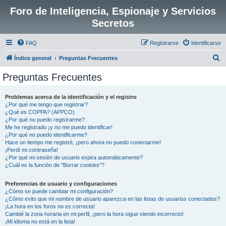
Foro de Inteligencia, Espionaje y Servicios
Secretos
FAQ
Registrarse
Identificarse
B
Índice general
Preguntas Frecuentes
u
Preguntas Frecuentes
s
c
Problemas acerca de la identificación y el registro
¿Por qué me tengo que registrar?
a
¿Qué es COPPA? (APPCO)
r
¿Por qué no puedo registrarme?
Me he registrado ¡y no me puedo identificar!
¿Por qué no puedo identificarme?
Hace un tiempo me registré, ¡pero ahora no puedo conectarme!
¡Perdí mi contraseña!
¿Por qué mi sesión de usuario expira automáticamente?
¿Cuál es la función de "Borrar cookies"?
Preferencias de usuario y configuraciones
¿Cómo se puede cambiar mi configuración?
¿Cómo evito que mi nombre de usuario aparezca en las listas de usuarios conectados?
¡La hora en los foros no es correcta!
Cambié la zona horaria en mi perfil, ¡pero la hora sigue siendo incorrecto!
¡Mi idioma no está en la lista!