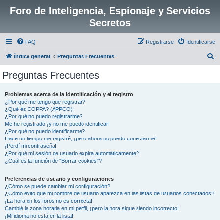
Foro de Inteligencia, Espionaje y Servicios
Secretos
FAQ
Registrarse
Identificarse
B
Índice general
Preguntas Frecuentes
u
Preguntas Frecuentes
s
c
Problemas acerca de la identificación y el registro
¿Por qué me tengo que registrar?
a
¿Qué es COPPA? (APPCO)
r
¿Por qué no puedo registrarme?
Me he registrado ¡y no me puedo identificar!
¿Por qué no puedo identificarme?
Hace un tiempo me registré, ¡pero ahora no puedo conectarme!
¡Perdí mi contraseña!
¿Por qué mi sesión de usuario expira automáticamente?
¿Cuál es la función de "Borrar cookies"?
Preferencias de usuario y configuraciones
¿Cómo se puede cambiar mi configuración?
¿Cómo evito que mi nombre de usuario aparezca en las listas de usuarios conectados?
¡La hora en los foros no es correcta!
Cambié la zona horaria en mi perfil, ¡pero la hora sigue siendo incorrecto!
¡Mi idioma no está en la lista!