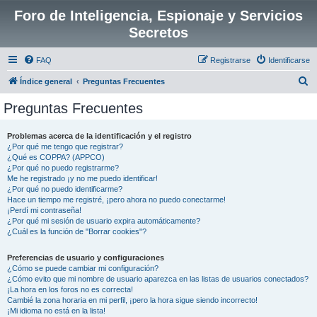
Foro de Inteligencia, Espionaje y Servicios
Secretos
FAQ
Registrarse
Identificarse
B
Índice general
Preguntas Frecuentes
u
Preguntas Frecuentes
s
c
Problemas acerca de la identificación y el registro
¿Por qué me tengo que registrar?
a
¿Qué es COPPA? (APPCO)
r
¿Por qué no puedo registrarme?
Me he registrado ¡y no me puedo identificar!
¿Por qué no puedo identificarme?
Hace un tiempo me registré, ¡pero ahora no puedo conectarme!
¡Perdí mi contraseña!
¿Por qué mi sesión de usuario expira automáticamente?
¿Cuál es la función de "Borrar cookies"?
Preferencias de usuario y configuraciones
¿Cómo se puede cambiar mi configuración?
¿Cómo evito que mi nombre de usuario aparezca en las listas de usuarios conectados?
¡La hora en los foros no es correcta!
Cambié la zona horaria en mi perfil, ¡pero la hora sigue siendo incorrecto!
¡Mi idioma no está en la lista!