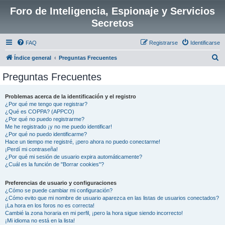
Foro de Inteligencia, Espionaje y Servicios
Secretos
FAQ
Registrarse
Identificarse
B
Índice general
Preguntas Frecuentes
u
Preguntas Frecuentes
s
c
Problemas acerca de la identificación y el registro
¿Por qué me tengo que registrar?
a
¿Qué es COPPA? (APPCO)
r
¿Por qué no puedo registrarme?
Me he registrado ¡y no me puedo identificar!
¿Por qué no puedo identificarme?
Hace un tiempo me registré, ¡pero ahora no puedo conectarme!
¡Perdí mi contraseña!
¿Por qué mi sesión de usuario expira automáticamente?
¿Cuál es la función de "Borrar cookies"?
Preferencias de usuario y configuraciones
¿Cómo se puede cambiar mi configuración?
¿Cómo evito que mi nombre de usuario aparezca en las listas de usuarios conectados?
¡La hora en los foros no es correcta!
Cambié la zona horaria en mi perfil, ¡pero la hora sigue siendo incorrecto!
¡Mi idioma no está en la lista!