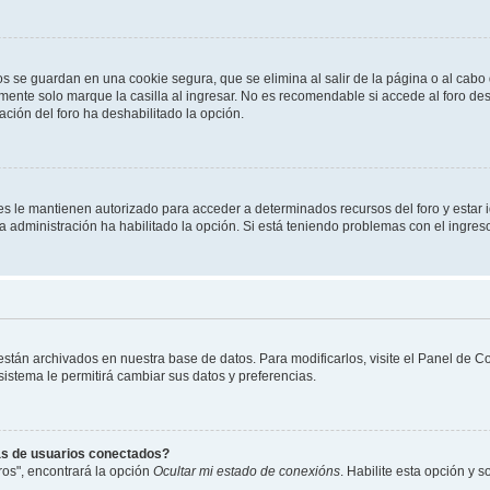
os se guardan en una cookie segura, que se elimina al salir de la página o al cab
ente solo marque la casilla al ingresar. No es recomendable si accede al foro des
tración del foro ha deshabilitado la opción.
les le mantienen autorizado para acceder a determinados recursos del foro y estar
 la administración ha habilitado la opción. Si está teniendo problemas con el ingres
 están archivados en nuestra base de datos. Para modificarlos, visite el Panel de 
 sistema le permitirá cambiar sus datos y preferencias.
as de usuarios conectados?
os", encontrará la opción
Ocultar mi estado de conexións
. Habilite esta opción y 