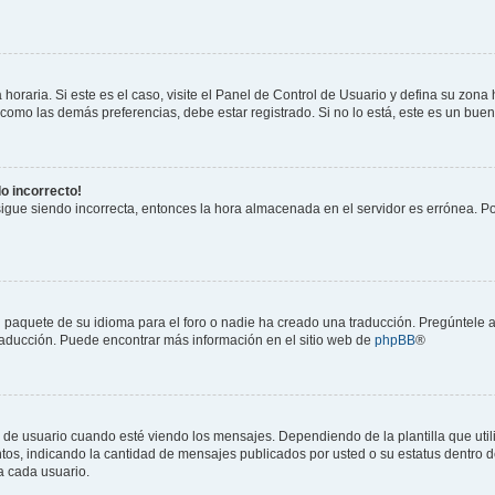
horaria. Si este es el caso, visite el Panel de Control de Usuario y defina su zona
 como las demás preferencias, debe estar registrado. Si no lo está, este es un bu
do incorrecto!
 sigue siendo incorrecta, entonces la hora almacenada en el servidor es errónea. P
 paquete de su idioma para el foro o nadie ha creado una traducción. Pregúntele a
 traducción. Puede encontrar más información en el sitio web de
phpBB
®
suario cuando esté viendo los mensajes. Dependiendo de la plantilla que utilice
ntos, indicando la cantidad de mensajes publicados por usted o su estatus dentro
a cada usuario.