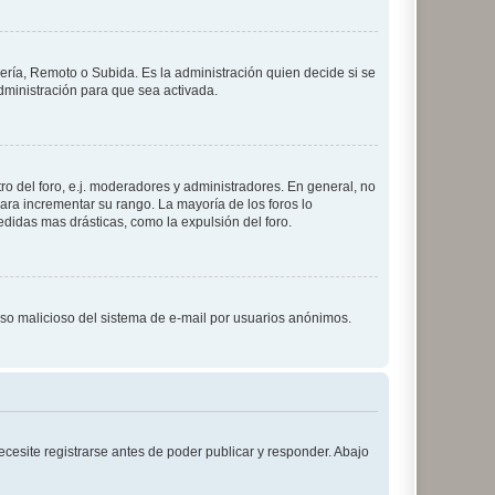
lería, Remoto o Subida. Es la administración quien decide si se
ministración para que sea activada.
o del foro, e.j. moderadores y administradores. En general, no
ara incrementar su rango. La mayoría de los foros lo
didas mas drásticas, como la expulsión del foro.
l uso malicioso del sistema de e-mail por usuarios anónimos.
cesite registrarse antes de poder publicar y responder. Abajo