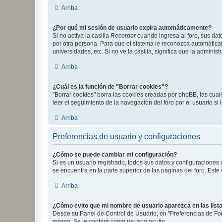
Arriba
¿Por qué mi sesión de usuario expira automáticamente?
Si no activa la casilla
Recordar
cuando ingresa al foro, sus dat
por otra persona. Para que el sistema le reconozca automáticam
universidades, etc. Si no ve la casilla, significa que la adminis
Arriba
¿Cuál es la función de "Borrar cookies"?
"Borrar cookies" borra las cookies creadas por phpBB, las cua
leer el seguimiento de la navegación del foro por el usuario si
Arriba
Preferencias de usuario y configuraciones
¿Cómo se puede cambiar mi configuración?
Si es un usuario registrado, todos sus datos y configuraciones
se encuentra en la parte superior de las páginas del foro. Este
Arriba
¿Cómo evito que mi nombre de usuario aparezca en las list
Desde su Panel de Control de Usuario, en "Preferencias de For
mismo. Se le contará como usuario oculto.