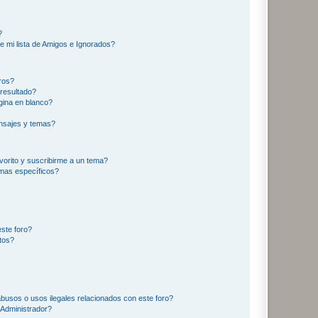
?
e mi lista de Amigos e Ignorados?
ros?
resultado?
ina en blanco?
nsajes y temas?
vorito y suscribirme a un tema?
emas específicos?
ste foro?
tos?
busos o usos ilegales relacionados con este foro?
Administrador?