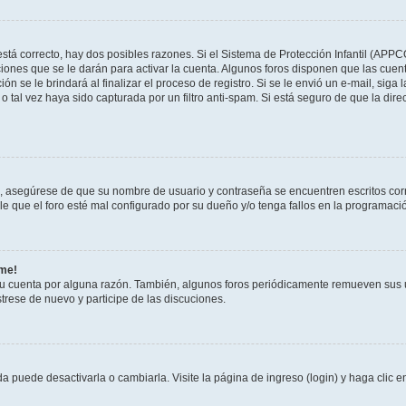
stá correcto, hay dos posibles razones. Si el Sistema de Protección Infantil (APPC
iones que se le darán para activar la cuenta. Algunos foros disponen que las cuen
ón se le brindará al finalizar el proceso de registro. Si se le envió un e-mail, siga
o tal vez haya sido capturada por un filtro anti-spam. Si está seguro de que la di
o, asegúrese de que su nombre de usuario y contraseña se encuentren escritos co
 que el foro esté mal configurado por su dueño y/o tenga fallos en la programació
rme!
su cuenta por alguna razón. También, algunos foros periódicamente remueven sus 
strese de nuevo y participe de las discuciones.
 puede desactivarla o cambiarla. Visite la página de ingreso (login) y haga clic 