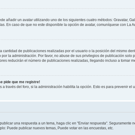
ede añadir un avatar utilizando uno de los siguientes cuatro métodos: Gravatar, Ga
s. En caso de que no este disponible la opción de avatar, comuníquese con La Ad
cantidad de publicaciones realizadas por el usuario o la posición del mismo dentr
r la administración. Por favor, no abuse de sus privilegios de publicación solo p
ores reducirán el número de publicaciones realizadas, llegando incluso a tomar me
me pide que me registre!
 a través del foro, si la administración habilita la opción. Esto es para prevenir e
publicar una respuesta a un tema, haga clic en "Enviar respuesta". Seguramente ne
mplo: Puede publicar nuevos temas, Puede votar en las encuestas, etc.