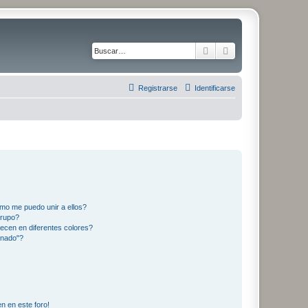
Buscar
Búsqueda avanza
Registrarse
Identificarse
mo me puedo unir a ellos?
Grupo?
ecen en diferentes colores?
inado"?
n en este foro!