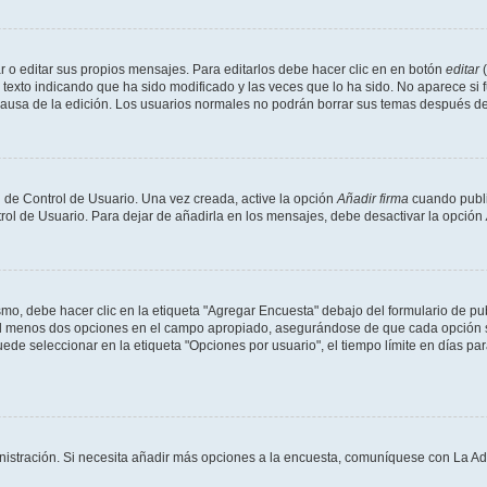
 o editar sus propios mensajes. Para editarlos debe hacer clic en en botón
editar
(
texto indicando que ha sido modificado y las veces que lo ha sido. No aparece si 
a causa de la edición. Los usuarios normales no podrán borrar sus temas después 
 de Control de Usuario. Una vez creada, active la opción
Añadir firma
cuando publi
trol de Usuario. Para dejar de añadirla en los mensajes, debe desactivar la opción
o, debe hacer clic en la etiqueta "Agregar Encuesta" debajo del formulario de publi
 al menos dos opciones en el campo apropiado, asegurándose de que cada opción se
 seleccionar en la etiqueta "Opciones por usuario", el tiempo límite en días para 
inistración. Si necesita añadir más opciones a la encuesta, comuníquese con La Ad