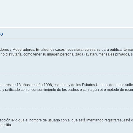
ro
adores y Moderadores. En algunos casos necesitará registrarse para publicar temas
no disfrutaría, como tener su imagen personalizada (avatar), mensajes privados, s
res de 13 años del año 1998, es una ley de los Estados Unidos, donde se solicita 
to y ratificado con el consentimiento de los padres o con algún otro método de rec
ección IP o que el nombre de usuario con el que está intentando registrarse, esté 
l sitio.