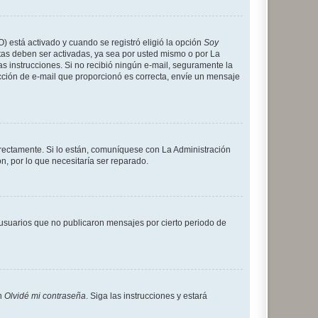
O) está activado y cuando se registró eligió la opción
Soy
tas deben ser activadas, ya sea por usted mismo o por La
 las instrucciones. Si no recibió ningún e-mail, seguramente la
rección de e-mail que proporcionó es correcta, envíe un mensaje
rrectamente. Si lo están, comuníquese con La Administración
n, por lo que necesitaría ser reparado.
usuarios que no publicaron mensajes por cierto periodo de
en
Olvidé mi contraseña
. Siga las instrucciones y estará