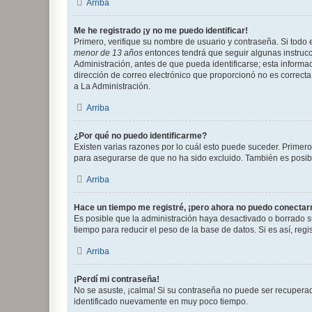
Arriba
Me he registrado ¡y no me puedo identificar!
Primero, verifique su nombre de usuario y contraseña. Si todo e
menor de 13 años
entonces tendrá que seguir algunas instrucc
Administración, antes de que pueda identificarse; esta informaci
dirección de correo electrónico que proporcionó no es correcta 
a La Administración.
Arriba
¿Por qué no puedo identificarme?
Existen varias razones por lo cuál esto puede suceder. Primer
para asegurarse de que no ha sido excluido. También es posible
Arriba
Hace un tiempo me registré, ¡pero ahora no puedo conecta
Es posible que la administración haya desactivado o borrado 
tiempo para reducir el peso de la base de datos. Si es así, regi
Arriba
¡Perdí mi contraseña!
No se asuste, ¡calma! Si su contraseña no puede ser recuperada
identificado nuevamente en muy poco tiempo.