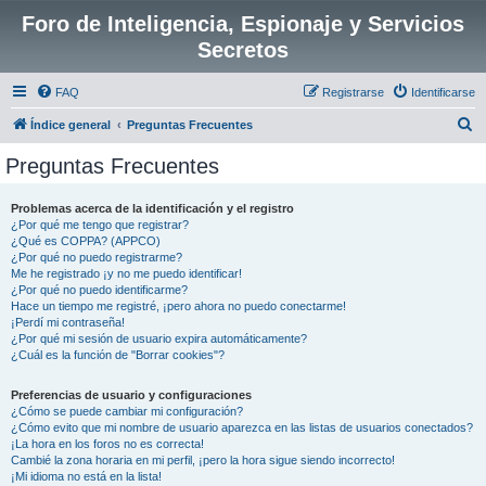
Foro de Inteligencia, Espionaje y Servicios
Secretos
FAQ
Registrarse
Identificarse
B
Índice general
Preguntas Frecuentes
u
Preguntas Frecuentes
s
c
Problemas acerca de la identificación y el registro
¿Por qué me tengo que registrar?
a
¿Qué es COPPA? (APPCO)
r
¿Por qué no puedo registrarme?
Me he registrado ¡y no me puedo identificar!
¿Por qué no puedo identificarme?
Hace un tiempo me registré, ¡pero ahora no puedo conectarme!
¡Perdí mi contraseña!
¿Por qué mi sesión de usuario expira automáticamente?
¿Cuál es la función de "Borrar cookies"?
Preferencias de usuario y configuraciones
¿Cómo se puede cambiar mi configuración?
¿Cómo evito que mi nombre de usuario aparezca en las listas de usuarios conectados?
¡La hora en los foros no es correcta!
Cambié la zona horaria en mi perfil, ¡pero la hora sigue siendo incorrecto!
¡Mi idioma no está en la lista!