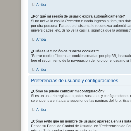
Arriba
¿Por qué mi sesión de usuario expira automáticamente?
Si no activa la casilla
Recordar
cuando ingresa al foro, sus dat
por otra persona. Para que el sistema le reconozca automáticam
universidades, etc. Si no ve la casilla, significa que la adminis
Arriba
¿Cuál es la función de "Borrar cookies"?
"Borrar cookies" borra las cookies creadas por phpBB, las cua
leer el seguimiento de la navegación del foro por el usuario si
Arriba
Preferencias de usuario y configuraciones
¿Cómo se puede cambiar mi configuración?
Si es un usuario registrado, todos sus datos y configuraciones
se encuentra en la parte superior de las páginas del foro. Este
Arriba
¿Cómo evito que mi nombre de usuario aparezca en las list
Desde su Panel de Control de Usuario, en "Preferencias de For
mismo. Se le contará como usuario oculto.