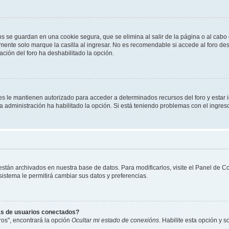
os se guardan en una cookie segura, que se elimina al salir de la página o al cab
ente solo marque la casilla al ingresar. No es recomendable si accede al foro des
tración del foro ha deshabilitado la opción.
les le mantienen autorizado para acceder a determinados recursos del foro y estar
 la administración ha habilitado la opción. Si está teniendo problemas con el ingres
 están archivados en nuestra base de datos. Para modificarlos, visite el Panel de 
 sistema le permitirá cambiar sus datos y preferencias.
as de usuarios conectados?
os", encontrará la opción
Ocultar mi estado de conexións
. Habilite esta opción y 