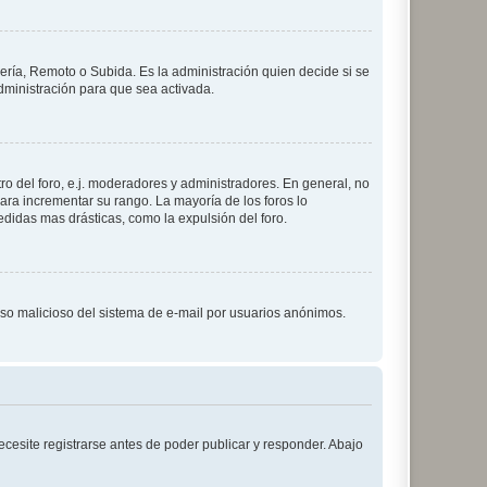
lería, Remoto o Subida. Es la administración quien decide si se
ministración para que sea activada.
o del foro, e.j. moderadores y administradores. En general, no
ara incrementar su rango. La mayoría de los foros lo
didas mas drásticas, como la expulsión del foro.
l uso malicioso del sistema de e-mail por usuarios anónimos.
cesite registrarse antes de poder publicar y responder. Abajo