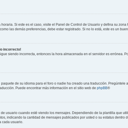
horaria. Si este es el caso, visite el Panel de Control de Usuario y defina su zona
 como las demás preferencias, debe estar registrado. Si no lo está, este es un bu
do incorrecto!
 sigue siendo incorrecta, entonces la hora almacenada en el servidor es errónea. P
 paquete de su idioma para el foro o nadie ha creado una traducción. Pregúntele a
 traducción. Puede encontrar más información en el sitio web de
phpBB
®
suario cuando esté viendo los mensajes. Dependiendo de la plantilla que utilice
ntos, indicando la cantidad de mensajes publicados por usted o su estatus dentro
a cada usuario.