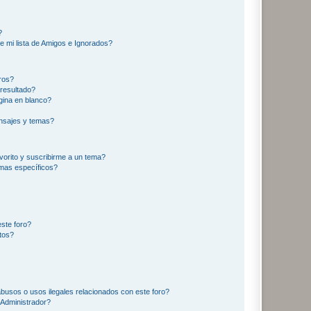
?
e mi lista de Amigos e Ignorados?
ros?
resultado?
ina en blanco?
nsajes y temas?
vorito y suscribirme a un tema?
emas específicos?
ste foro?
tos?
busos o usos ilegales relacionados con este foro?
Administrador?