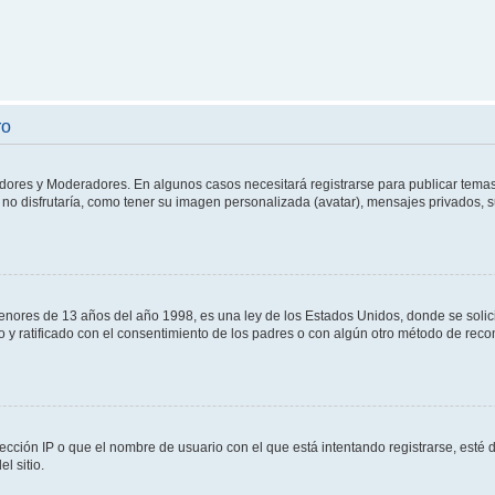
ro
adores y Moderadores. En algunos casos necesitará registrarse para publicar temas
no disfrutaría, como tener su imagen personalizada (avatar), mensajes privados, s
res de 13 años del año 1998, es una ley de los Estados Unidos, donde se solicita 
to y ratificado con el consentimiento de los padres o con algún otro método de rec
ección IP o que el nombre de usuario con el que está intentando registrarse, esté 
l sitio.