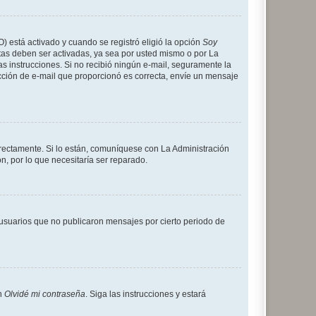
O) está activado y cuando se registró eligió la opción
Soy
tas deben ser activadas, ya sea por usted mismo o por La
 las instrucciones. Si no recibió ningún e-mail, seguramente la
rección de e-mail que proporcionó es correcta, envíe un mensaje
rrectamente. Si lo están, comuníquese con La Administración
n, por lo que necesitaría ser reparado.
usuarios que no publicaron mensajes por cierto periodo de
en
Olvidé mi contraseña
. Siga las instrucciones y estará