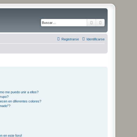
Buscar
Búsqueda avanza
Registrarse
Identificarse
mo me puedo unir a ellos?
Grupo?
ecen en diferentes colores?
inado"?
n en este foro!