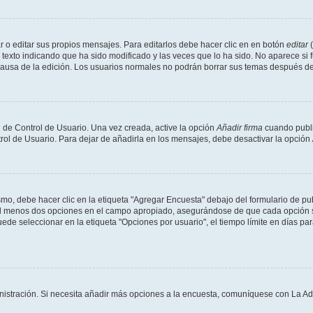
 o editar sus propios mensajes. Para editarlos debe hacer clic en en botón
editar
(
texto indicando que ha sido modificado y las veces que lo ha sido. No aparece si 
a causa de la edición. Los usuarios normales no podrán borrar sus temas después 
 de Control de Usuario. Una vez creada, active la opción
Añadir firma
cuando publi
trol de Usuario. Para dejar de añadirla en los mensajes, debe desactivar la opción
o, debe hacer clic en la etiqueta "Agregar Encuesta" debajo del formulario de publi
 al menos dos opciones en el campo apropiado, asegurándose de que cada opción se
 seleccionar en la etiqueta "Opciones por usuario", el tiempo límite en días para 
inistración. Si necesita añadir más opciones a la encuesta, comuníquese con La Ad