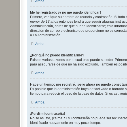
Arriba
Me he registrado ¡y no me puedo identificar!
Primero, verifique su nombre de usuario y contraseña. Si todo e
menor de 13 años
entonces tendrá que seguir algunas instrucc
Administración, antes de que pueda identificarse; esta informaci
dirección de correo electrónico que proporcionó no es correcta 
a La Administración.
Arriba
¿Por qué no puedo identificarme?
Existen varias razones por lo cuál esto puede suceder. Primer
para asegurarse de que no ha sido excluido. También es posible
Arriba
Hace un tiempo me registré, ¡pero ahora no puedo conecta
Es posible que la administración haya desactivado o borrado 
tiempo para reducir el peso de la base de datos. Si es así, regi
Arriba
¡Perdí mi contraseña!
No se asuste, ¡calma! Si su contraseña no puede ser recuperada
identificado nuevamente en muy poco tiempo.