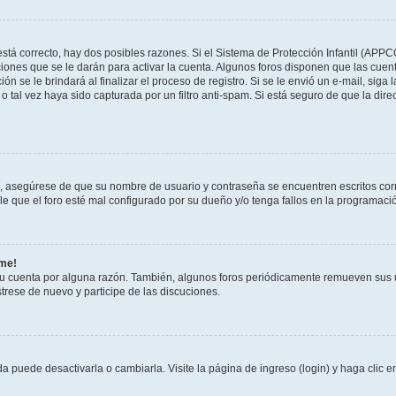
stá correcto, hay dos posibles razones. Si el Sistema de Protección Infantil (APPC
iones que se le darán para activar la cuenta. Algunos foros disponen que las cuen
ón se le brindará al finalizar el proceso de registro. Si se le envió un e-mail, siga
o tal vez haya sido capturada por un filtro anti-spam. Si está seguro de que la di
o, asegúrese de que su nombre de usuario y contraseña se encuentren escritos co
 que el foro esté mal configurado por su dueño y/o tenga fallos en la programació
rme!
su cuenta por alguna razón. También, algunos foros periódicamente remueven sus 
strese de nuevo y participe de las discuciones.
 puede desactivarla o cambiarla. Visite la página de ingreso (login) y haga clic 