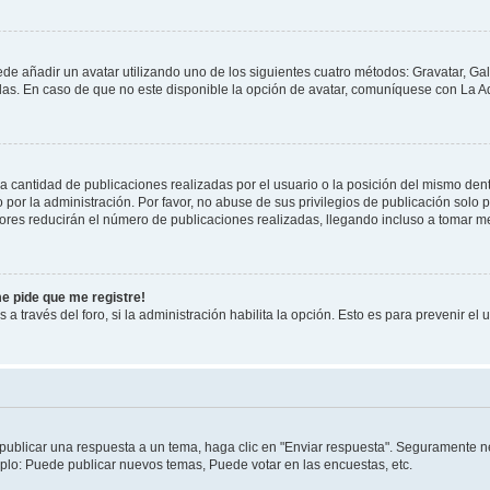
ede añadir un avatar utilizando uno de los siguientes cuatro métodos: Gravatar, Ga
s. En caso de que no este disponible la opción de avatar, comuníquese con La Ad
cantidad de publicaciones realizadas por el usuario o la posición del mismo dentr
r la administración. Por favor, no abuse de sus privilegios de publicación solo p
ores reducirán el número de publicaciones realizadas, llegando incluso a tomar me
me pide que me registre!
 a través del foro, si la administración habilita la opción. Esto es para prevenir e
publicar una respuesta a un tema, haga clic en "Enviar respuesta". Seguramente ne
mplo: Puede publicar nuevos temas, Puede votar en las encuestas, etc.