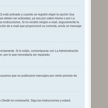
O) está activado y cuando se registró eligió la opción
Soy
tas deben ser activadas, ya sea por usted mismo o por La
 las instrucciones. Si no recibió ningún e-mail, seguramente la
rección de e-mail que proporcionó es correcta, envíe un mensaje
rrectamente. Si lo están, comuníquese con La Administración
n, por lo que necesitaría ser reparado.
usuarios que no publicaron mensajes por cierto periodo de
en
Olvidé mi contraseña
. Siga las instrucciones y estará