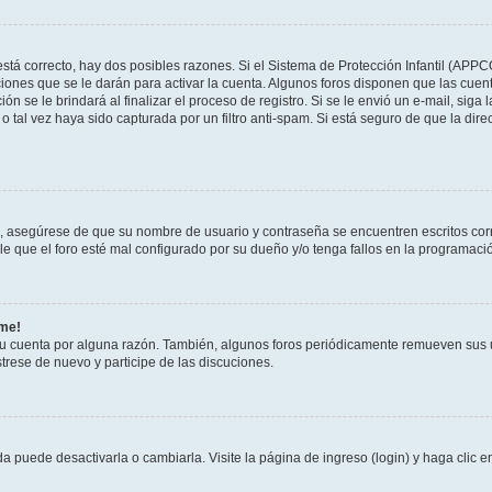
stá correcto, hay dos posibles razones. Si el Sistema de Protección Infantil (APPC
iones que se le darán para activar la cuenta. Algunos foros disponen que las cuen
ón se le brindará al finalizar el proceso de registro. Si se le envió un e-mail, siga
o tal vez haya sido capturada por un filtro anti-spam. Si está seguro de que la di
o, asegúrese de que su nombre de usuario y contraseña se encuentren escritos co
 que el foro esté mal configurado por su dueño y/o tenga fallos en la programació
rme!
su cuenta por alguna razón. También, algunos foros periódicamente remueven sus 
strese de nuevo y participe de las discuciones.
 puede desactivarla o cambiarla. Visite la página de ingreso (login) y haga clic 