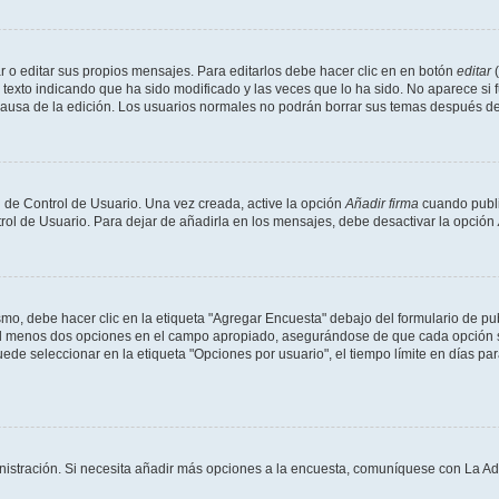
 o editar sus propios mensajes. Para editarlos debe hacer clic en en botón
editar
(
texto indicando que ha sido modificado y las veces que lo ha sido. No aparece si 
a causa de la edición. Los usuarios normales no podrán borrar sus temas después 
 de Control de Usuario. Una vez creada, active la opción
Añadir firma
cuando publi
trol de Usuario. Para dejar de añadirla en los mensajes, debe desactivar la opción
o, debe hacer clic en la etiqueta "Agregar Encuesta" debajo del formulario de publi
 al menos dos opciones en el campo apropiado, asegurándose de que cada opción se
 seleccionar en la etiqueta "Opciones por usuario", el tiempo límite en días para 
inistración. Si necesita añadir más opciones a la encuesta, comuníquese con La Ad