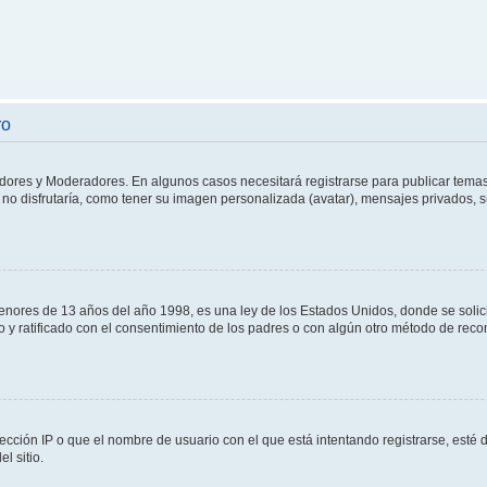
ro
adores y Moderadores. En algunos casos necesitará registrarse para publicar temas
no disfrutaría, como tener su imagen personalizada (avatar), mensajes privados, s
res de 13 años del año 1998, es una ley de los Estados Unidos, donde se solicita 
to y ratificado con el consentimiento de los padres o con algún otro método de rec
ección IP o que el nombre de usuario con el que está intentando registrarse, esté 
l sitio.