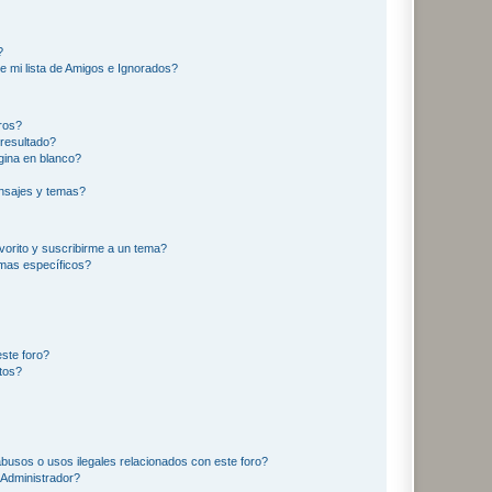
?
e mi lista de Amigos e Ignorados?
ros?
resultado?
ina en blanco?
nsajes y temas?
vorito y suscribirme a un tema?
emas específicos?
ste foro?
tos?
busos o usos ilegales relacionados con este foro?
Administrador?