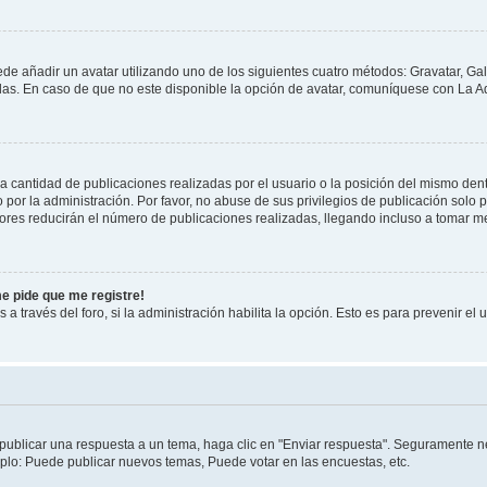
ede añadir un avatar utilizando uno de los siguientes cuatro métodos: Gravatar, Ga
s. En caso de que no este disponible la opción de avatar, comuníquese con La Ad
cantidad de publicaciones realizadas por el usuario o la posición del mismo dentr
r la administración. Por favor, no abuse de sus privilegios de publicación solo p
ores reducirán el número de publicaciones realizadas, llegando incluso a tomar me
me pide que me registre!
 a través del foro, si la administración habilita la opción. Esto es para prevenir e
publicar una respuesta a un tema, haga clic en "Enviar respuesta". Seguramente ne
mplo: Puede publicar nuevos temas, Puede votar en las encuestas, etc.