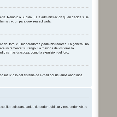
lería, Remoto o Subida. Es la administración quien decide si se
ministración para que sea activada.
o del foro, e.j. moderadores y administradores. En general, no
ara incrementar su rango. La mayoría de los foros lo
didas mas drásticas, como la expulsión del foro.
l uso malicioso del sistema de e-mail por usuarios anónimos.
cesite registrarse antes de poder publicar y responder. Abajo