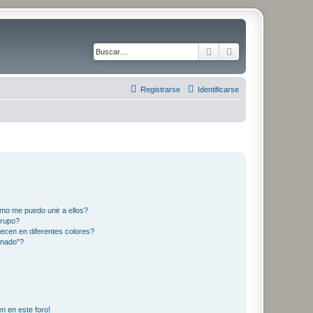
Buscar
Búsqueda avanza
Registrarse
Identificarse
mo me puedo unir a ellos?
Grupo?
ecen en diferentes colores?
inado"?
n en este foro!