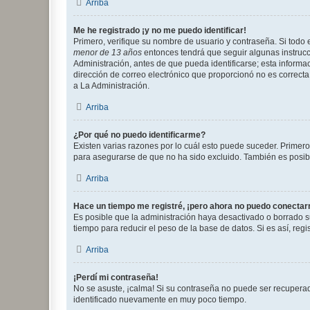
Arriba
Me he registrado ¡y no me puedo identificar!
Primero, verifique su nombre de usuario y contraseña. Si todo e
menor de 13 años
entonces tendrá que seguir algunas instrucc
Administración, antes de que pueda identificarse; esta informaci
dirección de correo electrónico que proporcionó no es correcta 
a La Administración.
Arriba
¿Por qué no puedo identificarme?
Existen varias razones por lo cuál esto puede suceder. Primer
para asegurarse de que no ha sido excluido. También es posible
Arriba
Hace un tiempo me registré, ¡pero ahora no puedo conecta
Es posible que la administración haya desactivado o borrado 
tiempo para reducir el peso de la base de datos. Si es así, regi
Arriba
¡Perdí mi contraseña!
No se asuste, ¡calma! Si su contraseña no puede ser recuperada
identificado nuevamente en muy poco tiempo.