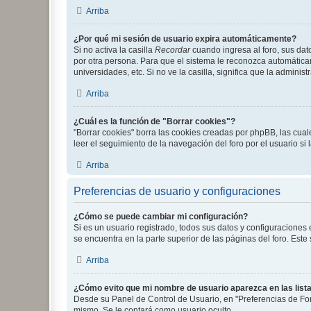
Arriba
¿Por qué mi sesión de usuario expira automáticamente?
Si no activa la casilla
Recordar
cuando ingresa al foro, sus dat
por otra persona. Para que el sistema le reconozca automáticam
universidades, etc. Si no ve la casilla, significa que la adminis
Arriba
¿Cuál es la función de "Borrar cookies"?
"Borrar cookies" borra las cookies creadas por phpBB, las cua
leer el seguimiento de la navegación del foro por el usuario si
Arriba
Preferencias de usuario y configuraciones
¿Cómo se puede cambiar mi configuración?
Si es un usuario registrado, todos sus datos y configuraciones
se encuentra en la parte superior de las páginas del foro. Este
Arriba
¿Cómo evito que mi nombre de usuario aparezca en las list
Desde su Panel de Control de Usuario, en "Preferencias de For
mismo. Se le contará como usuario oculto.