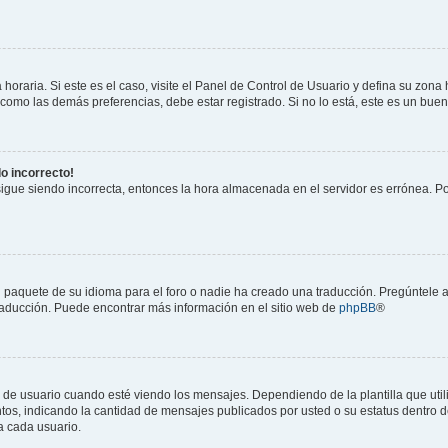
horaria. Si este es el caso, visite el Panel de Control de Usuario y defina su zona
 como las demás preferencias, debe estar registrado. Si no lo está, este es un bu
do incorrecto!
 sigue siendo incorrecta, entonces la hora almacenada en el servidor es errónea. P
 paquete de su idioma para el foro o nadie ha creado una traducción. Pregúntele a
 traducción. Puede encontrar más información en el sitio web de
phpBB
®
suario cuando esté viendo los mensajes. Dependiendo de la plantilla que utilice
ntos, indicando la cantidad de mensajes publicados por usted o su estatus dentro
a cada usuario.