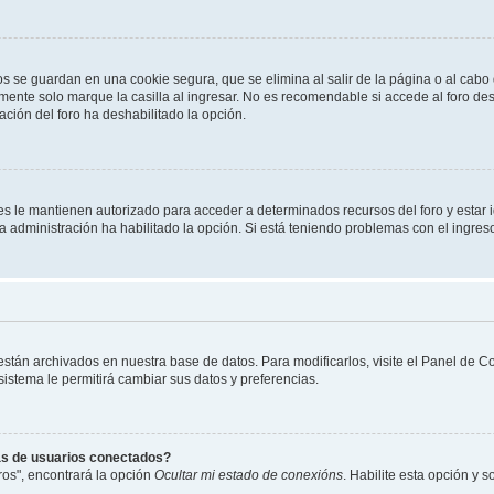
os se guardan en una cookie segura, que se elimina al salir de la página o al cab
ente solo marque la casilla al ingresar. No es recomendable si accede al foro des
tración del foro ha deshabilitado la opción.
les le mantienen autorizado para acceder a determinados recursos del foro y estar
 la administración ha habilitado la opción. Si está teniendo problemas con el ingres
 están archivados en nuestra base de datos. Para modificarlos, visite el Panel de 
 sistema le permitirá cambiar sus datos y preferencias.
as de usuarios conectados?
os", encontrará la opción
Ocultar mi estado de conexións
. Habilite esta opción y 