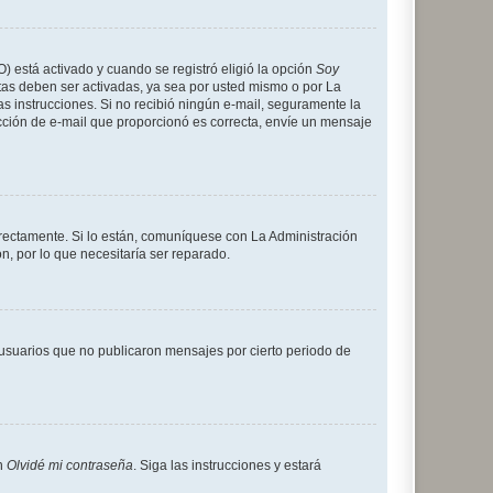
O) está activado y cuando se registró eligió la opción
Soy
tas deben ser activadas, ya sea por usted mismo o por La
 las instrucciones. Si no recibió ningún e-mail, seguramente la
rección de e-mail que proporcionó es correcta, envíe un mensaje
rrectamente. Si lo están, comuníquese con La Administración
n, por lo que necesitaría ser reparado.
usuarios que no publicaron mensajes por cierto periodo de
en
Olvidé mi contraseña
. Siga las instrucciones y estará