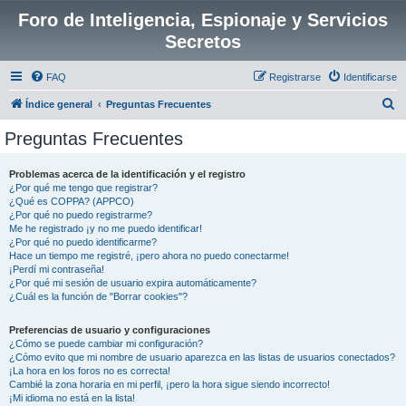
Foro de Inteligencia, Espionaje y Servicios
Secretos
FAQ
Registrarse
Identificarse
B
Índice general
Preguntas Frecuentes
u
Preguntas Frecuentes
s
c
Problemas acerca de la identificación y el registro
¿Por qué me tengo que registrar?
a
¿Qué es COPPA? (APPCO)
r
¿Por qué no puedo registrarme?
Me he registrado ¡y no me puedo identificar!
¿Por qué no puedo identificarme?
Hace un tiempo me registré, ¡pero ahora no puedo conectarme!
¡Perdí mi contraseña!
¿Por qué mi sesión de usuario expira automáticamente?
¿Cuál es la función de "Borrar cookies"?
Preferencias de usuario y configuraciones
¿Cómo se puede cambiar mi configuración?
¿Cómo evito que mi nombre de usuario aparezca en las listas de usuarios conectados?
¡La hora en los foros no es correcta!
Cambié la zona horaria en mi perfil, ¡pero la hora sigue siendo incorrecto!
¡Mi idioma no está en la lista!