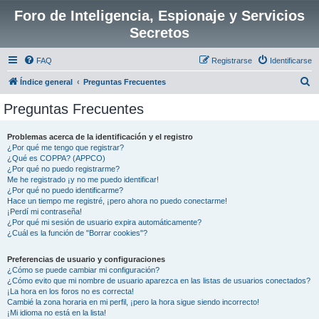
Foro de Inteligencia, Espionaje y Servicios
Secretos
FAQ
Registrarse
Identificarse
B
Índice general
Preguntas Frecuentes
u
Preguntas Frecuentes
s
c
Problemas acerca de la identificación y el registro
¿Por qué me tengo que registrar?
a
¿Qué es COPPA? (APPCO)
r
¿Por qué no puedo registrarme?
Me he registrado ¡y no me puedo identificar!
¿Por qué no puedo identificarme?
Hace un tiempo me registré, ¡pero ahora no puedo conectarme!
¡Perdí mi contraseña!
¿Por qué mi sesión de usuario expira automáticamente?
¿Cuál es la función de "Borrar cookies"?
Preferencias de usuario y configuraciones
¿Cómo se puede cambiar mi configuración?
¿Cómo evito que mi nombre de usuario aparezca en las listas de usuarios conectados?
¡La hora en los foros no es correcta!
Cambié la zona horaria en mi perfil, ¡pero la hora sigue siendo incorrecto!
¡Mi idioma no está en la lista!