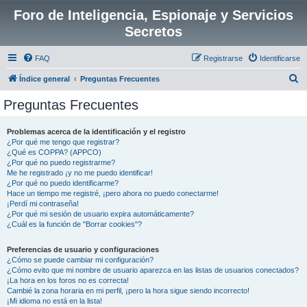
Foro de Inteligencia, Espionaje y Servicios
Secretos
FAQ
Registrarse
Identificarse
B
Índice general
Preguntas Frecuentes
u
Preguntas Frecuentes
s
c
Problemas acerca de la identificación y el registro
¿Por qué me tengo que registrar?
a
¿Qué es COPPA? (APPCO)
r
¿Por qué no puedo registrarme?
Me he registrado ¡y no me puedo identificar!
¿Por qué no puedo identificarme?
Hace un tiempo me registré, ¡pero ahora no puedo conectarme!
¡Perdí mi contraseña!
¿Por qué mi sesión de usuario expira automáticamente?
¿Cuál es la función de "Borrar cookies"?
Preferencias de usuario y configuraciones
¿Cómo se puede cambiar mi configuración?
¿Cómo evito que mi nombre de usuario aparezca en las listas de usuarios conectados?
¡La hora en los foros no es correcta!
Cambié la zona horaria en mi perfil, ¡pero la hora sigue siendo incorrecto!
¡Mi idioma no está en la lista!