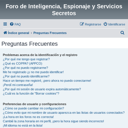
Foro de Inteligencia, Espionaje y Servicios
Secretos
FAQ
Registrarse
Identificarse
B
Índice general
Preguntas Frecuentes
u
Preguntas Frecuentes
s
c
Problemas acerca de la identificación y el registro
¿Por qué me tengo que registrar?
a
¿Qué es COPPA? (APPCO)
r
¿Por qué no puedo registrarme?
Me he registrado ¡y no me puedo identificar!
¿Por qué no puedo identificarme?
Hace un tiempo me registré, ¡pero ahora no puedo conectarme!
¡Perdí mi contraseña!
¿Por qué mi sesión de usuario expira automáticamente?
¿Cuál es la función de "Borrar cookies"?
Preferencias de usuario y configuraciones
¿Cómo se puede cambiar mi configuración?
¿Cómo evito que mi nombre de usuario aparezca en las listas de usuarios conectados?
¡La hora en los foros no es correcta!
Cambié la zona horaria en mi perfil, ¡pero la hora sigue siendo incorrecto!
¡Mi idioma no está en la lista!