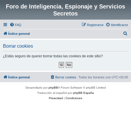
Foro de Inteligencia, Espionaje y Servicios
Secretos
FAQ
Registrarse
Identificarse
B
Índice general
u
Borrar cookies
s
c
¿Estás seguro de querer borrar todas las cookies de este sitio?
a
r
Índice general
Borrar cookies
Todos los horarios son
UTC+02:00
Desarrollado por
phpBB
® Forum Software © phpBB Limited
Traducción al español por
phpBB España
Privacidad
|
Condiciones