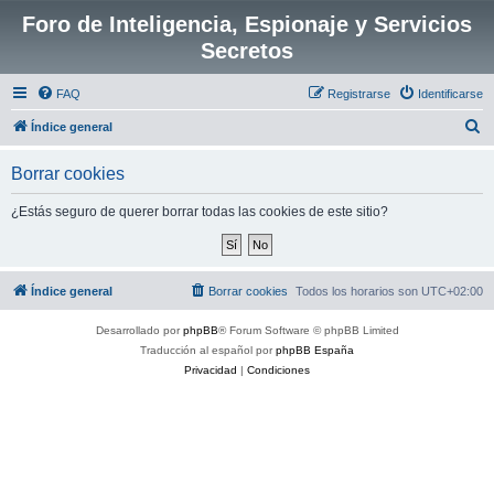
Foro de Inteligencia, Espionaje y Servicios
Secretos
FAQ
Registrarse
Identificarse
B
Índice general
u
Borrar cookies
s
c
¿Estás seguro de querer borrar todas las cookies de este sitio?
a
r
Índice general
Borrar cookies
Todos los horarios son
UTC+02:00
Desarrollado por
phpBB
® Forum Software © phpBB Limited
Traducción al español por
phpBB España
Privacidad
|
Condiciones