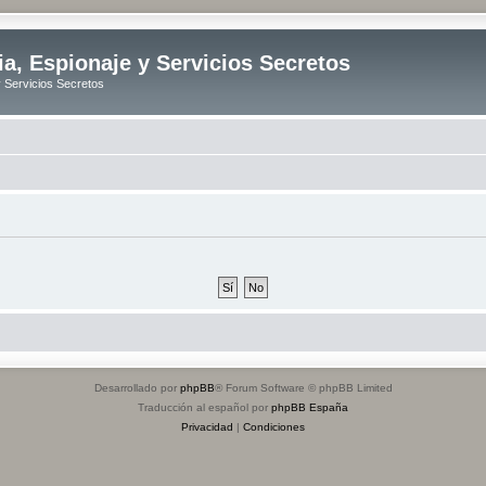
ia, Espionaje y Servicios Secretos
y Servicios Secretos
Desarrollado por
phpBB
® Forum Software © phpBB Limited
Traducción al español por
phpBB España
Privacidad
|
Condiciones