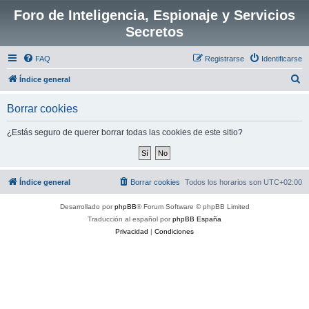
Foro de Inteligencia, Espionaje y Servicios
Secretos
FAQ
Registrarse
Identificarse
B
Índice general
u
Borrar cookies
s
c
¿Estás seguro de querer borrar todas las cookies de este sitio?
a
r
Índice general
Borrar cookies
Todos los horarios son
UTC+02:00
Desarrollado por
phpBB
® Forum Software © phpBB Limited
Traducción al español por
phpBB España
Privacidad
|
Condiciones