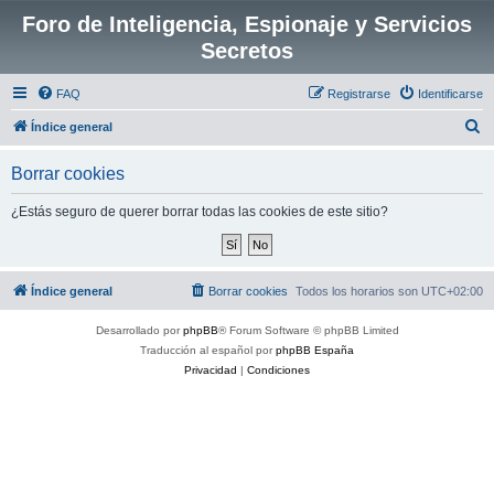
Foro de Inteligencia, Espionaje y Servicios
Secretos
FAQ
Registrarse
Identificarse
B
Índice general
u
Borrar cookies
s
c
¿Estás seguro de querer borrar todas las cookies de este sitio?
a
r
Índice general
Borrar cookies
Todos los horarios son
UTC+02:00
Desarrollado por
phpBB
® Forum Software © phpBB Limited
Traducción al español por
phpBB España
Privacidad
|
Condiciones