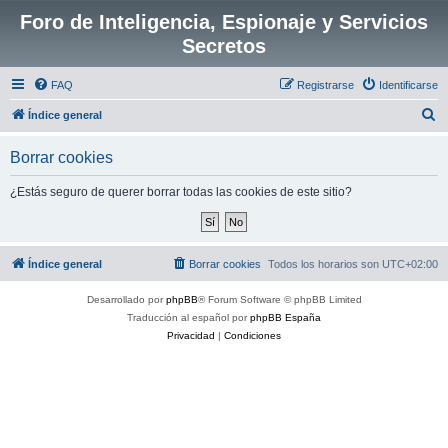
Foro de Inteligencia, Espionaje y Servicios
Secretos
FAQ
Registrarse
Identificarse
B
Índice general
u
Borrar cookies
s
c
¿Estás seguro de querer borrar todas las cookies de este sitio?
a
r
Índice general
Borrar cookies
Todos los horarios son
UTC+02:00
Desarrollado por
phpBB
® Forum Software © phpBB Limited
Traducción al español por
phpBB España
Privacidad
|
Condiciones