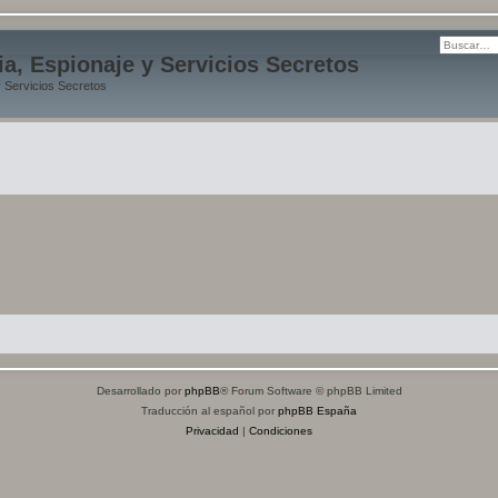
ia, Espionaje y Servicios Secretos
y Servicios Secretos
Desarrollado por
phpBB
® Forum Software © phpBB Limited
Traducción al español por
phpBB España
Privacidad
|
Condiciones