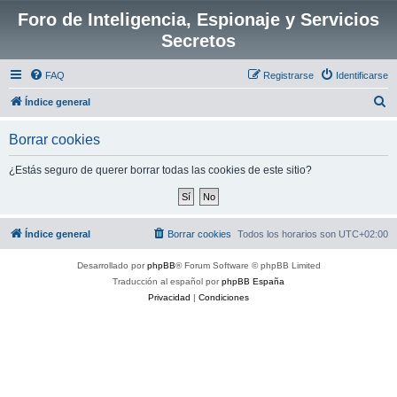
Foro de Inteligencia, Espionaje y Servicios
Secretos
FAQ
Registrarse
Identificarse
B
Índice general
u
Borrar cookies
s
c
¿Estás seguro de querer borrar todas las cookies de este sitio?
a
r
Índice general
Borrar cookies
Todos los horarios son
UTC+02:00
Desarrollado por
phpBB
® Forum Software © phpBB Limited
Traducción al español por
phpBB España
Privacidad
|
Condiciones