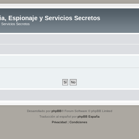
ia, Espionaje y Servicios Secretos
y Servicios Secretos
Desarrollado por
phpBB
® Forum Software © phpBB Limited
Traducción al español por
phpBB España
Privacidad
|
Condiciones