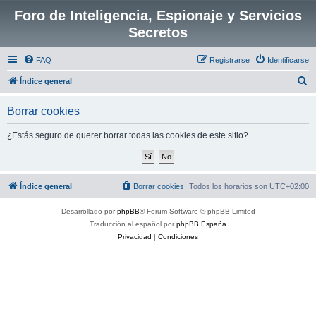
Foro de Inteligencia, Espionaje y Servicios
Secretos
FAQ
Registrarse
Identificarse
B
Índice general
u
Borrar cookies
s
c
¿Estás seguro de querer borrar todas las cookies de este sitio?
a
r
Índice general
Borrar cookies
Todos los horarios son
UTC+02:00
Desarrollado por
phpBB
® Forum Software © phpBB Limited
Traducción al español por
phpBB España
Privacidad
|
Condiciones