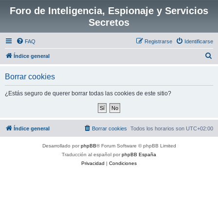
Foro de Inteligencia, Espionaje y Servicios
Secretos
FAQ
Registrarse
Identificarse
B
Índice general
u
Borrar cookies
s
c
¿Estás seguro de querer borrar todas las cookies de este sitio?
a
r
Índice general
Borrar cookies
Todos los horarios son
UTC+02:00
Desarrollado por
phpBB
® Forum Software © phpBB Limited
Traducción al español por
phpBB España
Privacidad
|
Condiciones