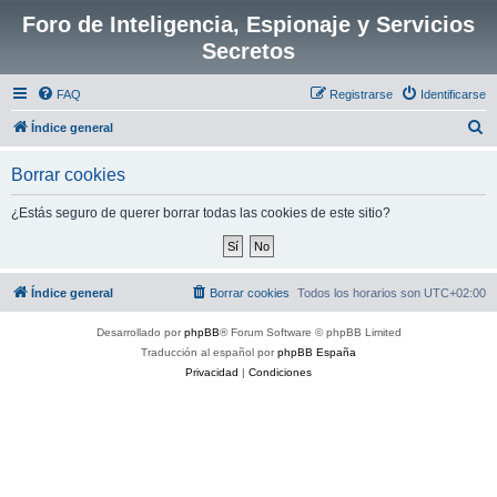
Foro de Inteligencia, Espionaje y Servicios
Secretos
FAQ
Registrarse
Identificarse
B
Índice general
u
Borrar cookies
s
c
¿Estás seguro de querer borrar todas las cookies de este sitio?
a
r
Índice general
Borrar cookies
Todos los horarios son
UTC+02:00
Desarrollado por
phpBB
® Forum Software © phpBB Limited
Traducción al español por
phpBB España
Privacidad
|
Condiciones