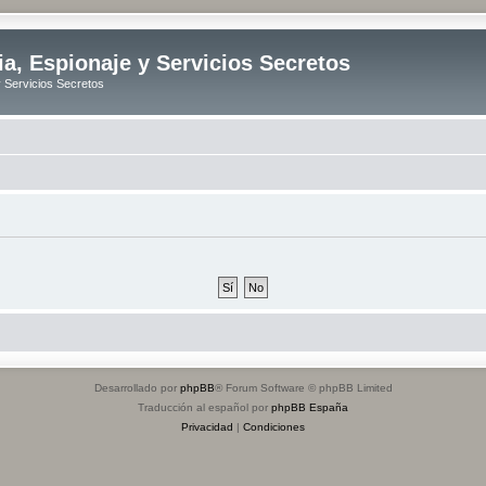
ia, Espionaje y Servicios Secretos
y Servicios Secretos
Desarrollado por
phpBB
® Forum Software © phpBB Limited
Traducción al español por
phpBB España
Privacidad
|
Condiciones