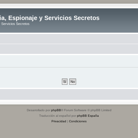
ia, Espionaje y Servicios Secretos
y Servicios Secretos
Desarrollado por
phpBB
® Forum Software © phpBB Limited
Traducción al español por
phpBB España
Privacidad
|
Condiciones