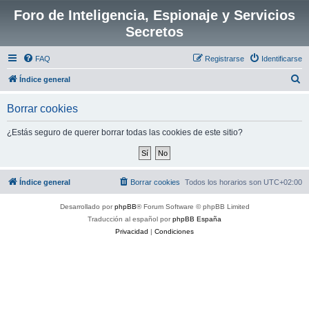
Foro de Inteligencia, Espionaje y Servicios
Secretos
FAQ
Registrarse
Identificarse
B
Índice general
u
Borrar cookies
s
c
¿Estás seguro de querer borrar todas las cookies de este sitio?
a
r
Índice general
Borrar cookies
Todos los horarios son
UTC+02:00
Desarrollado por
phpBB
® Forum Software © phpBB Limited
Traducción al español por
phpBB España
Privacidad
|
Condiciones