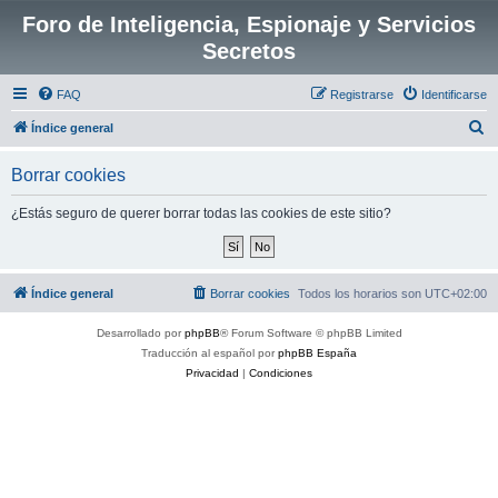
Foro de Inteligencia, Espionaje y Servicios
Secretos
FAQ
Registrarse
Identificarse
B
Índice general
u
Borrar cookies
s
c
¿Estás seguro de querer borrar todas las cookies de este sitio?
a
r
Índice general
Borrar cookies
Todos los horarios son
UTC+02:00
Desarrollado por
phpBB
® Forum Software © phpBB Limited
Traducción al español por
phpBB España
Privacidad
|
Condiciones