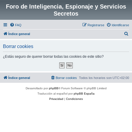
Foro de Inteligencia, Espionaje y Servicios
Secretos
FAQ
Registrarse
Identificarse
B
Índice general
u
Borrar cookies
s
c
¿Estás seguro de querer borrar todas las cookies de este sitio?
a
r
Índice general
Borrar cookies
Todos los horarios son
UTC+02:00
Desarrollado por
phpBB
® Forum Software © phpBB Limited
Traducción al español por
phpBB España
Privacidad
|
Condiciones