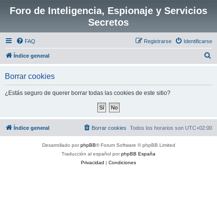
Foro de Inteligencia, Espionaje y Servicios
Secretos
FAQ
Registrarse
Identificarse
B
Índice general
u
Borrar cookies
s
c
¿Estás seguro de querer borrar todas las cookies de este sitio?
a
r
Índice general
Borrar cookies
Todos los horarios son
UTC+02:00
Desarrollado por
phpBB
® Forum Software © phpBB Limited
Traducción al español por
phpBB España
Privacidad
|
Condiciones